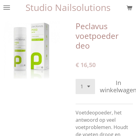
Studio Nailsolutions
Ga
direct
naar
Peclavus
de
voetpoeder
hoofdinhoud
deo
€ 16,50
In
winkelwage
Voetdeopoeder, het
antwoord op veel
voetproblemen. Houdt
de voeten droog en