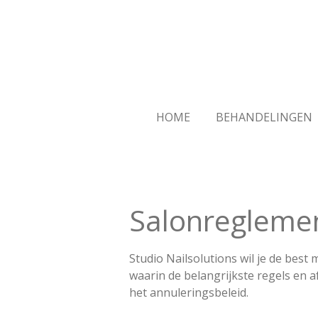
Ga
direct
naar
de
hoofdinhoud
HOME
BEHANDELINGEN
Salonregleme
Studio Nailsolutions wil je de bes
waarin de belangrijkste regels en 
het annuleringsbeleid.