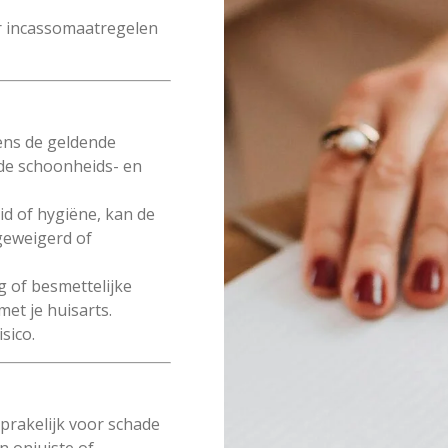
 er incassomaatregelen
gens de geldende
 de schoonheids- en
eid of hygiëne, kan de
geweigerd of
 of besmettelijke
et je huisarts.
sico.
sprakelijk voor schade