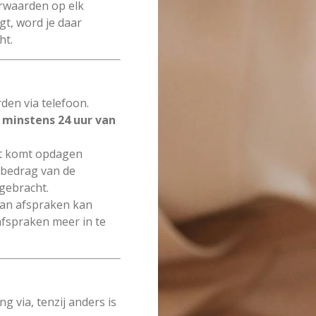
orwaarden op elk
gt, word je daar
ht.
en via telefoon.
t
minstens 24 uur van
niet komt opdagen
e bedrag van de
gebracht.
 van afspraken kan
fspraken meer in te
ng via, tenzij anders is