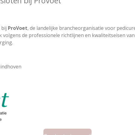
loten bij Provoet
 bij
ProVoet
, de landelijke brancheorganisatie voor pedicur
k volgens de professionele richtlijnen en kwaliteitseisen va
rging.
Eindhoven