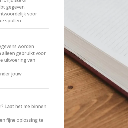
an onjuiste of
hebt gegeven.
antwoordelijk voor
ke spullen.
 gegevens worden
 alleen gebruikt voor
e uitvoering van
onder jouw
.
er? Laat het me binnen
en fijne oplossing te