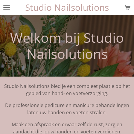
Studio Nailsolutions
Ga
direct
naar
de
Welkom bij Studio
hoofdinhoud
Nailsolutions
Studio Nailsolutions bied je een compleet plaatje op het
gebied van hand- en voetverzorging.
De professionele pedicure en manicure behandelingen
laten uw handen en voeten stralen.
Maak een afspraak en ervaar zelf de rust, zorg en
aandacht die jouw handen en voeten verdienen.