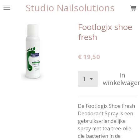
Studio Nailsolutions
Ga
direct
naar
Footlogix shoe
de
fresh
hoofdinhoud
€ 19,50
In
winkelwage
De Footlogix Shoe Fresh
Deodorant Spray is een
gebruiksvriendelijke
spray met tea tree-olie
die bacteriën in de